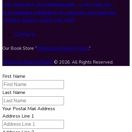
I
+91 (954) 807-5174
VRINDAVAN - II
+91 (798) 321-
1247
ANDHRA PRADESH
+91 (784)259-3997
UNITED
STATES (USA)
+1 (443) 296-7785
Contacts
Our Book Store “
Refund and Return Policy
.”
Bhagavat Dharma Samaj
© 2026. All Rights Reserved.
First Name
Last Name
Your Postal Mail Address
Address Line 1