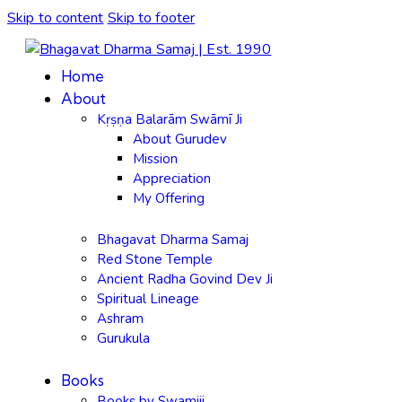
Skip to content
Skip to footer
Home
About
Kṛṣṇa Balarām Swāmī Ji
About Gurudev
Mission
Appreciation
My Offering
Bhagavat Dharma Samaj
Red Stone Temple
Ancient Radha Govind Dev Ji
Spiritual Lineage
Ashram
Gurukula
Books
Books by Swamiji