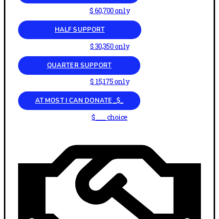
$ 60,700 only
HALF SUPPORT
$ 30,350 only
QUARTER SUPPORT
$ 15,175 only
AT MOST I CAN DONATE _$_
$___ choice