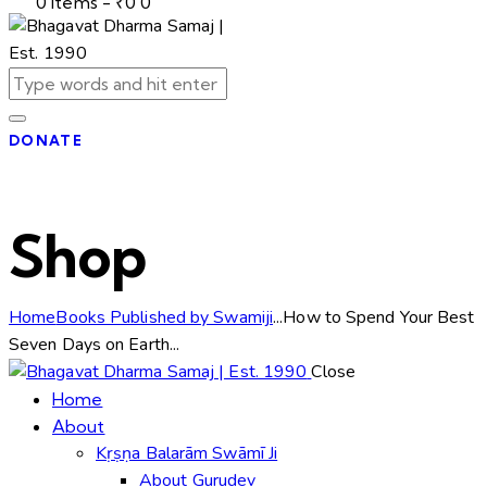
0 items
-
₹0
0
DONATE
Shop
Home
Books Published by Swamiji
...
How to Spend Your Best
Seven Days on Earth...
Close
Home
About
Kṛṣṇa Balarām Swāmī Ji
About Gurudev