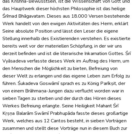
das Krishna-Bewusstsein, ist die Wissenschaft von Gott und
das Hauptwerk dieser höchsten Philosophie ist das heilige
Śrīmad Bhāgavatam. Dieses aus 18.000 Versen bestehende
Werk handelt von den ewigen Aktivitäten des Herrn, erklärt
Seine absolute Position und lässt den Leser die eigene
Stellung innerhalb des Existierenden verstehen. Es existierte
bereits weit vor der materiellen Schöpfung, in der wir uns
derzeit befinden und ist die literarische Inkarnation Gottes. Śrī
Vyāsadeva verfasste dieses Werk im Auftrag des Herrn, um
den Menschen die Möglichkeit zu bieten, Befreiung von
dieser Welt zu erlangen und das eigene Leben zum Erfolg zu
führen. Śukadeva Goswāmī sprach es zu König Parīkṣit, der
von einem Brāhmaṇa-Jungen dazu verflucht worden war in
sieben Tagen zu sterben und der durch das Hören dieses
Werkes Befreiung erlangte. Seine Heiligkeit Mahant Śrī
Kṛṣṇa Balarām Swāmī Prabhupāda fasste dieses großartige
Werk, welches aus 12 Cantos besteht, in sieben Vorträgen
zusammen und stellt diese Vorträge nun in diesem Buch zur