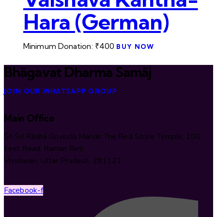
Hara (German)
Minimum Donation:
₹
400
BUY NOW
Bhāgavat Dharma Samāj
JOIN OUR WHATSAPP GROUP
Main Office
Śrī Śrī Rādhā Govinda Mandir The Red Stone Temple, 100
Feet Road, Raman Reti
Vrindavan, Uttar Pradesh, 281121
Facebook-f